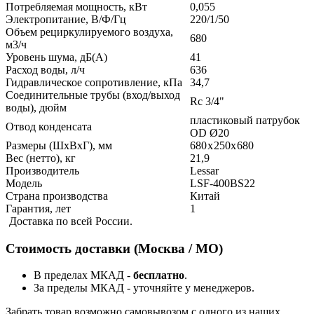
Потребляемая мощность, кВт
0,055
Электропитание, В/Ф/Гц
220/1/50
Объем рециркулируемого воздуха,
680
м3/ч
Уровень шума, дБ(А)
41
Расход воды, л/ч
636
Гидравлическое сопротивление, кПа
34,7
Соединительные трубы (вход/выход
Rc 3/4"
воды), дюйм
пластиковый патрубок
Отвод конденсата
OD Ø20
Размеры (ШxВxГ), мм
680 x 250x 680
Вес (нетто), кг
21,9
Производитель
Lessar
Модель
LSF-400BS22
Страна производства
Китай
Гарантия, лет
1
Доставка по всей России.
Стоимость доставки (Москва / МО)
В пределах МКАД -
бесплатно
.
За пределы МКАД - уточняйте у менеджеров.
Забрать товар возможно самовывозом с одного из наших