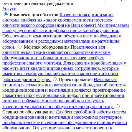
без предварительных уведомлений.
Услуги
Комплектация объектов
Качественная организация
системы снабжения - залог своевременности поставок
климатического оборудования на Ваш объект! Мы предлагаем
свои услуги в области подбора и поставки оборудования.
Обеспечиваем комплектацию объектов всем необходимым
оборудованием и расходными материалами в кратчайшие
сроки.
Монтаж оборудования
Практически вся
климатическая техника является сложнотехническим
оборудованием и, в большинстве случаев, требует
профессионального монтажа. Для решения подобных задач у
нас есть штат квалифицированных сотрудников, которые
имеют высочайшую квалификацию и многолетний опыт
работы в данной сфере.
Проектирование
Начальным
этапом для создания высокоэффективной надежной системы
кондиционирования и вентиляции является проектирование.
Грамотный профессиональный подход при проектировании
позволит избежать множества ошибок и получить
качественную работоспособную инженерную систему.
Сервисное обслуживание
Для бесперебойной работы систем
кондиционирования и вентиляции необходимо регулярное
профилактическое и сервисное обслуживание используемого
оборудования. Отсутствие такового может привести к