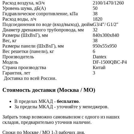
Расход воздуха, м3/ч
2100/1470/1260
Уровень шума, дБ(А)
50
Гидравлическое сопротивление, кПа
38
Расход воды, л/ч
1820
Подсоединения по воде (вход/выход), дюйм
G3/4"/ G1/2"
Диаметр дренажного трубопровода, мм
32
Размеры (ШxВxГ), мм
840х300х840
Вес, кг
38
Размеры панели (ШxВxГ), мм
950х55х950
Вес решетки (панели), кг
6
Производитель
Dantex
Модель
DF-1500QBC-P4
Страна производства
Китай
Гарантия, лет
3
Доставка по всей России.
Стоимость доставки (Москва / МО)
В пределах МКАД -
бесплатно
.
За пределы МКАД - уточняйте у менеджеров.
Забрать товар возможно самовывозом с одного из наших
складов, предварительно уточнив наличие.
Сроки по Москве / МО 1-3 рабочих дня.