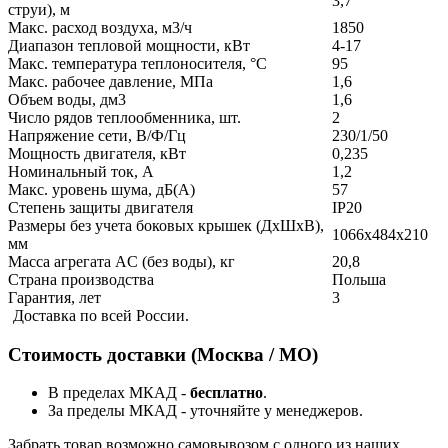
3,7
струи), м
Макс. расход воздуха, м3/ч
1850
Диапазон тепловой мощности, кВт
4-17
Макс. температура теплоносителя, °C
95
Макс. рабочее давление, МПа
1,6
Объем воды, дм3
1,6
Число рядов теплообменника, шт.
2
Напряжение сети, В/Ф/Гц
230/1/50
Мощность двигателя, кВт
0,235
Номинальный ток, A
1,2
Макс. уровень шума, дБ(А)
57
Степень защиты двигателя
IP20
Размеры без учета боковых крышек (ДхШхВ),
1066x484x210
мм
Масса агрегата AC (без воды), кг
20,8
Страна производства
Польша
Гарантия, лет
3
Доставка по всей России.
Стоимость доставки (Москва / МО)
В пределах МКАД -
бесплатно
.
За пределы МКАД - уточняйте у менеджеров.
Забрать товар возможно самовывозом с одного из наших