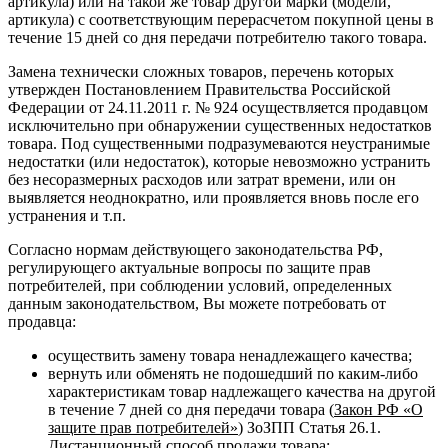
артикула) или на такой же товар другой марки (модели,
артикула) с соответствующим перерасчетом покупной цены в
течение 15 дней со дня передачи потребителю такого товара.
Замена технически сложных товаров, перечень которых
утвержден Постановлением Правительства Российской
Федерации от 24.11.2011 г. № 924 осуществляется продавцом
исключительно при обнаружении существенных недостатков
товара. Под существенными подразумеваются неустранимые
недостатки (или недостаток), которые невозможно устранить
без несоразмерных расходов или затрат времени, или он
выявляется неоднократно, или проявляется вновь после его
устранения и т.п.
Согласно нормам действующего законодательства РФ,
регулирующего актуальные вопросы по защите прав
потребителей, при соблюдении условий, определенных
данным законодательством, Вы можете потребовать от
продавца:
осуществить замену товара ненадлежащего качества;
вернуть или обменять не подошедший по каким-либо
характеристикам товар надлежащего качества на другой
в течение 7 дней со дня передачи товара (
Закон РФ «О
защите прав потребителей»
) ЗоЗПП Статья 26.1.
Дистанционный способ продажи товара;