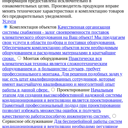
информация предоставлена исключительно в
ознакомительных целях. Производитель продукции вправе
менять технические характеристики и комплектацию товаров
без предварительных уведомлений.
Услуги
Комплектация объектов
Качественная организация
системы снабжения - залог своевременности поставок
климатического оборудования на Ваш объект! Мы предлагаем
свои услуги в области подбора и поставки оборудования.
Обеспечиваем комплектацию объектов всем необходимым
оборудованием и расходными материалами в кратчайшие
сроки.
Монтаж оборудования
Практически вся
климатическая техника является сложнотехническим
оборудованием и, в большинстве случаев, требует
профессионального монтажа. Для решения подобных задач у
нас есть штат квалифицированных сотрудников, которые
имеют высочайшую квалификацию и многолетний опыт
работы в данной сфере.
Проектирование
Начальным
этапом для создания высокоэффективной надежной системы
кондиционирования и вентиляции является проектирование.
Грамотный профессиональный подход при проектировании
позволит избежать множества ошибок и получить
качественную работоспособную инженерную систему.
Сервисное обслуживание
Для бесперебойной работы систем
кондиционирования и вентиляции необходимо регулярное