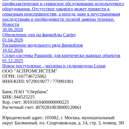
профилактическое и сервисное обслуживание используемого
оборудования. Отсутствие такового может привести к
серьезным неисправностям, а иногда даже к неустранимым
последствиям и необходимости полной замены техники.
Новости
30.06.2026
Обновление цен на фанкойлы Carrier
01.04.2026
Расширение модельного ряда фанкойлов
10.02.2026
Сплит-системы Panasonic для критически важных объектов
01.12.2025
Новое поступление - чиллеры и гидромодули Lessar
ООО "АСПРОМСИСТЕМ"
ОГРН: 1167746725662
ИНН/КПП: 9729019077 / 770901001
Банк: ПАО "Сбербанк"
БИК: 044525225
Кор. счет: 30101810400000000225
Расчетный счет: 40702810038000120661
Юридический адрес: 105082, г. Москва, муниципальный
округ Басманный, пл. Спартаковская, д. 14, стр. 3, помещ. 3Н