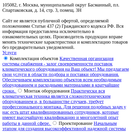
105082, г. Москва, муниципальный округ Басманный, пл.
Спартаковская, д. 14, стр. 3, помещ. 3Н
Сайт не является публичной офертой, определяемой
положениями Статьи 437 (2) Гражданского кодекса РФ. Вся
информация предоставлена исключительно в
ознакомительных целях. Производитель продукции вправе
менять технические характеристики и комплектацию товаров
без предварительных уведомлений.
Услуги
Комплектация объектов
Качественная организация
системы снабжения - залог своевременности поставок
климатического оборудования на Ваш объект! Мы предлагаем
свои услуги в области подбора и поставки оборудования.
Обеспечиваем комплектацию объектов всем необходимым
оборудованием и расходными материалами в кратчайшие
сроки.
Монтаж оборудования
Практически вся
климатическая техника является сложнотехническим
оборудованием и, в большинстве случаев, требует
профессионального монтажа. Для решения подобных задач у
нас есть штат квалифицированных сотрудников, которые
имеют высочайшую квалификацию и многолетний опыт
работы в данной сфере.
Проектирование
Начальным
этапом для создания высокоэффективной надежной системы