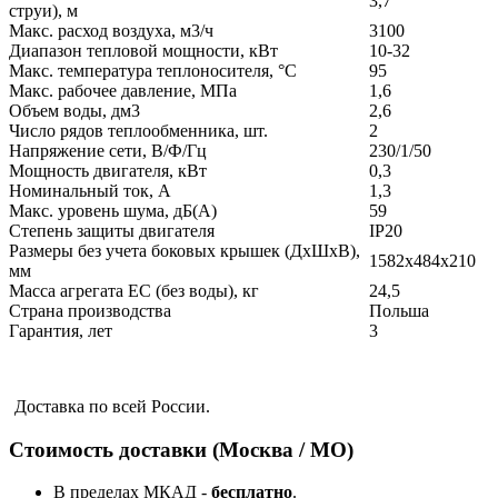
3,7
струи), м
Макс. расход воздуха, м3/ч
3100
Диапазон тепловой мощности, кВт
10-32
Макс. температура теплоносителя, °C
95
Макс. рабочее давление, МПа
1,6
Объем воды, дм3
2,6
Число рядов теплообменника, шт.
2
Напряжение сети, В/Ф/Гц
230/1/50
Мощность двигателя, кВт
0,3
Номинальный ток, A
1,3
Макс. уровень шума, дБ(А)
59
Степень защиты двигателя
IP20
Размеры без учета боковых крышек (ДхШхВ),
1582x484x210
мм
Масса агрегата EC (без воды), кг
24,5
Страна производства
Польша
Гарантия, лет
3
Доставка по всей России.
Стоимость доставки (Москва / МО)
В пределах МКАД -
бесплатно
.