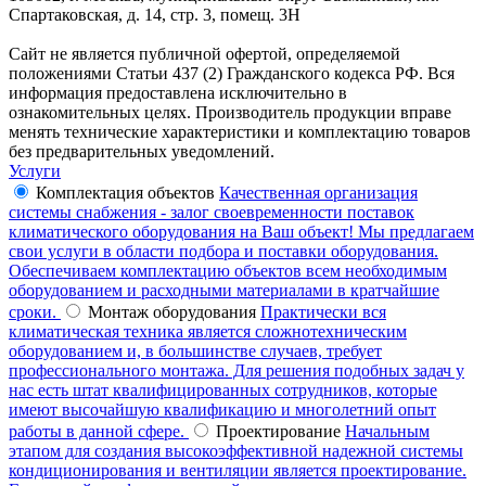
Спартаковская, д. 14, стр. 3, помещ. 3Н
Сайт не является публичной офертой, определяемой
положениями Статьи 437 (2) Гражданского кодекса РФ. Вся
информация предоставлена исключительно в
ознакомительных целях. Производитель продукции вправе
менять технические характеристики и комплектацию товаров
без предварительных уведомлений.
Услуги
Комплектация объектов
Качественная организация
системы снабжения - залог своевременности поставок
климатического оборудования на Ваш объект! Мы предлагаем
свои услуги в области подбора и поставки оборудования.
Обеспечиваем комплектацию объектов всем необходимым
оборудованием и расходными материалами в кратчайшие
сроки.
Монтаж оборудования
Практически вся
климатическая техника является сложнотехническим
оборудованием и, в большинстве случаев, требует
профессионального монтажа. Для решения подобных задач у
нас есть штат квалифицированных сотрудников, которые
имеют высочайшую квалификацию и многолетний опыт
работы в данной сфере.
Проектирование
Начальным
этапом для создания высокоэффективной надежной системы
кондиционирования и вентиляции является проектирование.