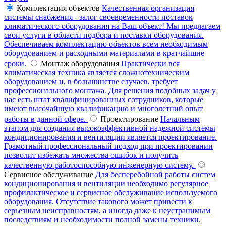
Комплектация объектов
Качественная организация
системы снабжения - залог своевременности поставок
климатического оборудования на Ваш объект! Мы предлагаем
свои услуги в области подбора и поставки оборудования.
Обеспечиваем комплектацию объектов всем необходимым
оборудованием и расходными материалами в кратчайшие
сроки.
Монтаж оборудования
Практически вся
климатическая техника является сложнотехническим
оборудованием и, в большинстве случаев, требует
профессионального монтажа. Для решения подобных задач у
нас есть штат квалифицированных сотрудников, которые
имеют высочайшую квалификацию и многолетний опыт
работы в данной сфере.
Проектирование
Начальным
этапом для создания высокоэффективной надежной системы
кондиционирования и вентиляции является проектирование.
Грамотный профессиональный подход при проектировании
позволит избежать множества ошибок и получить
качественную работоспособную инженерную систему.
Сервисное обслуживание
Для бесперебойной работы систем
кондиционирования и вентиляции необходимо регулярное
профилактическое и сервисное обслуживание используемого
оборудования. Отсутствие такового может привести к
серьезным неисправностям, а иногда даже к неустранимым
последствиям и необходимости полной замены техники.