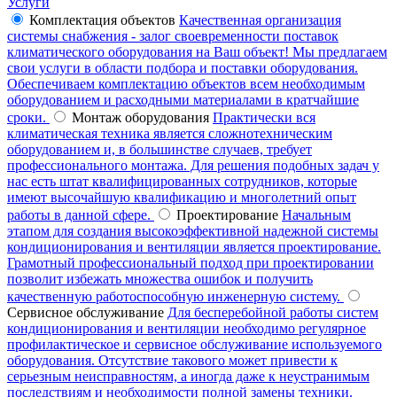
Услуги
Комплектация объектов
Качественная организация
системы снабжения - залог своевременности поставок
климатического оборудования на Ваш объект! Мы предлагаем
свои услуги в области подбора и поставки оборудования.
Обеспечиваем комплектацию объектов всем необходимым
оборудованием и расходными материалами в кратчайшие
сроки.
Монтаж оборудования
Практически вся
климатическая техника является сложнотехническим
оборудованием и, в большинстве случаев, требует
профессионального монтажа. Для решения подобных задач у
нас есть штат квалифицированных сотрудников, которые
имеют высочайшую квалификацию и многолетний опыт
работы в данной сфере.
Проектирование
Начальным
этапом для создания высокоэффективной надежной системы
кондиционирования и вентиляции является проектирование.
Грамотный профессиональный подход при проектировании
позволит избежать множества ошибок и получить
качественную работоспособную инженерную систему.
Сервисное обслуживание
Для бесперебойной работы систем
кондиционирования и вентиляции необходимо регулярное
профилактическое и сервисное обслуживание используемого
оборудования. Отсутствие такового может привести к
серьезным неисправностям, а иногда даже к неустранимым
последствиям и необходимости полной замены техники.