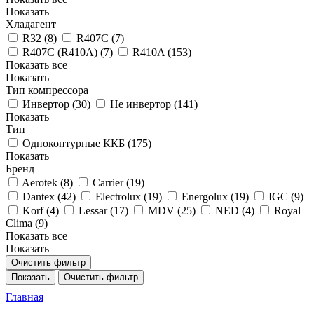
Показать
Хладагент
R32 (
8
)
R407C (
7
)
R407C (R410A) (
7
)
R410A (
153
)
Показать все
Показать
Тип компрессора
Инвертор (
30
)
Не инвертор (
141
)
Показать
Тип
Одноконтурные ККБ (
175
)
Показать
Бренд
Aerotek (
8
)
Carrier (
19
)
Dantex (
42
)
Electrolux (
19
)
Energolux (
19
)
IGC (
9
)
Korf (
4
)
Lessar (
17
)
MDV (
25
)
NED (
4
)
Royal
Clima (
9
)
Показать все
Показать
Очистить фильтр
Показать
Очистить фильтр
Главная