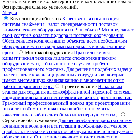
менять технические характеристики и комплектацию товаров
без предварительных уведомлений.
Услуги
Комплектация объектов
Качественная организация
системы снабжения - залог своевременности поставок
климатического оборудования на Ваш объект! Мы предлагаем
свои услуги в области подбора и поставки оборудования.
Обеспечиваем комплектацию объектов всем необходимым
оборудованием и расходными материалами в кратчайшие
сроки.
Монтаж оборудования
Практически вся
климатическая техника является сложнотехническим
оборудованием и, в большинстве случаев, требует
профессионального монтажа. Для решения подобных задач у
нас есть штат квалифицированных сотрудников, которые
имеют высочайшую квалификацию и многолетний опыт
работы в данной сфере.
Проектирование
Начальным
этапом для создания высокоэффективной надежной системы
кондиционирования и вентиляции является проектирование.
Грамотный профессиональный подход при проектировании
позволит избежать множества ошибок и получить
качественную работоспособную инженерную систему.
Сервисное обслуживание
Для бесперебойной работы систем
кондиционирования и вентиляции необходимо регулярное
профилактическое и сервисное обслуживание используемого
оборудования. Отсутствие такового может привести к