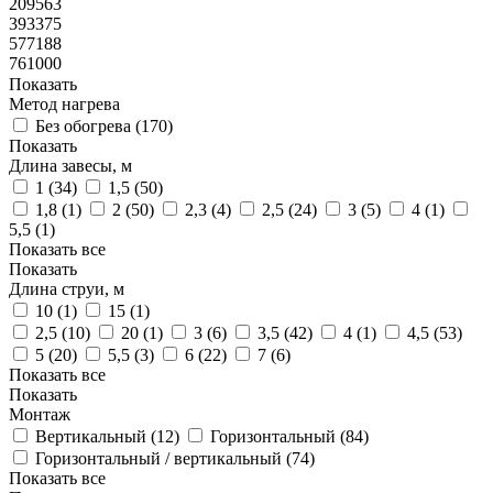
209563
393375
577188
761000
Показать
Метод нагрева
Без обогрева (
170
)
Показать
Длина завесы, м
1 (
34
)
1,5 (
50
)
1,8 (
1
)
2 (
50
)
2,3 (
4
)
2,5 (
24
)
3 (
5
)
4 (
1
)
5,5 (
1
)
Показать все
Показать
Длина струи, м
10 (
1
)
15 (
1
)
2,5 (
10
)
20 (
1
)
3 (
6
)
3,5 (
42
)
4 (
1
)
4,5 (
53
)
5 (
20
)
5,5 (
3
)
6 (
22
)
7 (
6
)
Показать все
Показать
Монтаж
Вертикальный (
12
)
Горизонтальный (
84
)
Горизонтальный / вертикальный (
74
)
Показать все