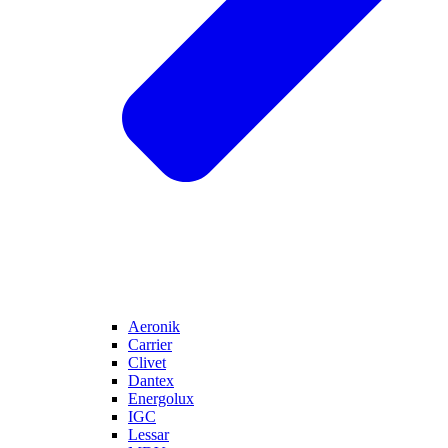
Aeronik
Carrier
Clivet
Dantex
Energolux
IGC
Lessar