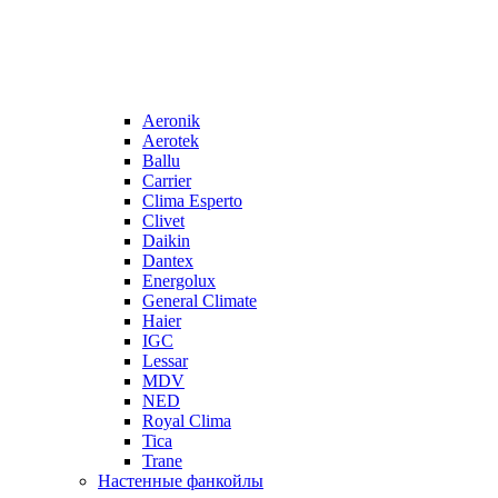
Aeronik
Aerotek
Ballu
Carrier
Clima Esperto
Clivet
Daikin
Dantex
Energolux
General Climate
Haier
IGC
Lessar
MDV
NED
Royal Clima
Tica
Trane
Настенные фанкойлы