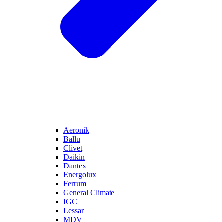
Aeronik
Ballu
Clivet
Daikin
Dantex
Energolux
Ferrum
General Climate
IGC
Lessar
MDV