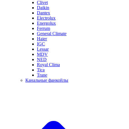
Clivet
Daikin
Dantex
Electrolux
Energolux
Ferrum
General Climate
Haier
IGC
Lessar
MDV
NED
Royal Clima
Tica
Trane
Канальные фанкойлы