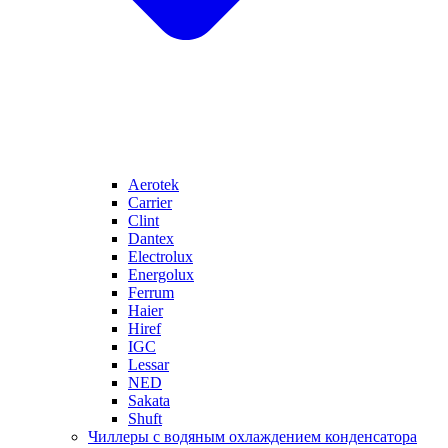
Aerotek
Carrier
Clint
Dantex
Electrolux
Energolux
Ferrum
Haier
Hiref
IGC
Lessar
NED
Sakata
Shuft
Чиллеры с водяным охлаждением конденсатора