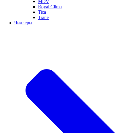
MDV
Royal Clima
Tica
Trane
Чиллеры