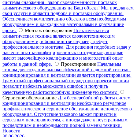
системы снабжения - залог своевременности поставок
климатического оборудования на Ваш объект! Мы предлагаем
свои услуги в области подбора и поставки оборудования.
Обеспечиваем комплектацию объектов всем необходимым
оборудованием и расходными материалами в кратчайшие
сроки.
Монтаж оборудования
Практически вся
климатическая техника является сложнотехническим
оборудованием и, в большинстве случаев, требует
профессионального монтажа. Для решения подобных задач у
нас есть штат квалифицированных сотрудников, которые
имеют высочайшую квалификацию и многолетний опыт
работы в данной сфере.
Проектирование
Начальным
этапом для создания высокоэффективной надежной системы
кондиционирования и вентиляции является проектирование.
Грамотный профессиональный подход при проектировании
позволит избежать множества ошибок и получить
качественную работоспособную инженерную систему.
Сервисное обслуживание
Для бесперебойной работы систем
кондиционирования и вентиляции необходимо регулярное
профилактическое и сервисное обслуживание используемого
оборудования. Отсутствие такового может привести к
серьезным неисправностям, а иногда даже к неустранимым
последствиям и необходимости полной замены техники.
Новости
30.06.2026