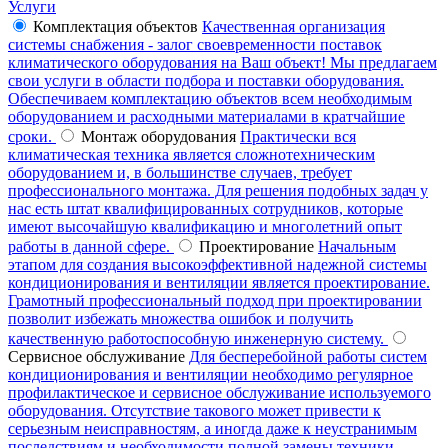
Услуги
Комплектация объектов
Качественная организация
системы снабжения - залог своевременности поставок
климатического оборудования на Ваш объект! Мы предлагаем
свои услуги в области подбора и поставки оборудования.
Обеспечиваем комплектацию объектов всем необходимым
оборудованием и расходными материалами в кратчайшие
сроки.
Монтаж оборудования
Практически вся
климатическая техника является сложнотехническим
оборудованием и, в большинстве случаев, требует
профессионального монтажа. Для решения подобных задач у
нас есть штат квалифицированных сотрудников, которые
имеют высочайшую квалификацию и многолетний опыт
работы в данной сфере.
Проектирование
Начальным
этапом для создания высокоэффективной надежной системы
кондиционирования и вентиляции является проектирование.
Грамотный профессиональный подход при проектировании
позволит избежать множества ошибок и получить
качественную работоспособную инженерную систему.
Сервисное обслуживание
Для бесперебойной работы систем
кондиционирования и вентиляции необходимо регулярное
профилактическое и сервисное обслуживание используемого
оборудования. Отсутствие такового может привести к
серьезным неисправностям, а иногда даже к неустранимым
последствиям и необходимости полной замены техники.