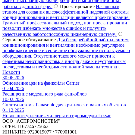
имеют высочайшую квалификацию и многолетний опыт
работы в данной сфере.
Проектирование
Начальным
этапом для создания высокоэффективной надежной системы
кондиционирования и вентиляции является проектирование.
Грамотный профессиональный подход при проектировании
позволит избежать множества ошибок и получить
качественную работоспособную инженерную систему.
Сервисное обслуживание
Для бесперебойной работы систем
кондиционирования и вентиляции необходимо регулярное
профилактическое и сервисное обслуживание используемого
оборудования. Отсутствие такового может привести к
серьезным неисправностям, а иногда даже к неустранимым
последствиям и необходимости полной замены техники.
Новости
30.06.2026
Обновление цен на фанкойлы Carrier
01.04.2026
Расширение модельного ряда фанкойлов
10.02.2026
Сплит-системы Panasonic для критически важных объектов
01.12.2025
Новое поступление - чиллеры и гидромодули Lessar
ООО "АСПРОМСИСТЕМ"
ОГРН: 1167746725662
ИНН/КПП: 9729019077 / 770901001