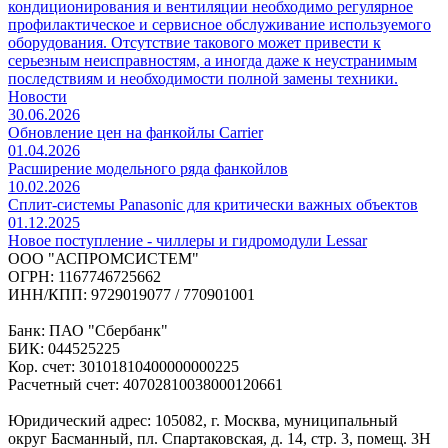
кондиционирования и вентиляции необходимо регулярное
профилактическое и сервисное обслуживание используемого
оборудования. Отсутствие такового может привести к
серьезным неисправностям, а иногда даже к неустранимым
последствиям и необходимости полной замены техники.
Новости
30.06.2026
Обновление цен на фанкойлы Carrier
01.04.2026
Расширение модельного ряда фанкойлов
10.02.2026
Сплит-системы Panasonic для критически важных объектов
01.12.2025
Новое поступление - чиллеры и гидромодули Lessar
ООО "АСПРОМСИСТЕМ"
ОГРН: 1167746725662
ИНН/КПП: 9729019077 / 770901001
Банк: ПАО "Сбербанк"
БИК: 044525225
Кор. счет: 30101810400000000225
Расчетный счет: 40702810038000120661
Юридический адрес: 105082, г. Москва, муниципальный
округ Басманный, пл. Спартаковская, д. 14, стр. 3, помещ. 3Н