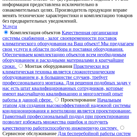
информация предоставлена исключительно в
ознакомительных целях. Производитель продукции вправе
менять технические характеристики и комплектацию товаров
без предварительных уведомлений.
Услуги
Комплектация объектов
Качественная организация
системы снабжения - залог своевременности поставок
климатического оборудования на Ваш объект! Мы предлагаем
свои услуги в области подбора и поставки оборудования.
Обеспечиваем комплектацию объектов всем необходимым
оборудованием и расходными материалами в кратчайшие
сроки.
Монтаж оборудования
Практически вся
климатическая техника является сложнотехническим
оборудованием и, в большинстве случаев, требует
профессионального монтажа. Для решения подобных задач у
нас есть штат квалифицированных сотрудников, которые
имеют высочайшую квалификацию и многолетний опыт
работы в данной сфере.
Проектирование
Начальным
этапом для создания высокоэффективной надежной системы
кондиционирования и вентиляции является проектирование.
Грамотный профессиональный подход при проектировании
позволит избежать множества ошибок и получить
качественную работоспособную инженерную систему.
Сервисное обслуживание
Для бесперебойной работы систем