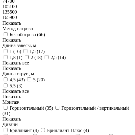
74700
105100
135500
165900
Показать
Метод нагрева
Без обогрева (
66
)
Показать
Длина завесы, м
1 (
16
)
1,5 (
17
)
1,8 (
1
)
2 (
18
)
2,5 (
14
)
Показать все
Показать
Длина струи, м
4,5 (
43
)
5 (
20
)
5,5 (
3
)
Показать все
Показать
Монтаж
Горизонтальный (
35
)
Горизонтальный / вертикальный
(
31
)
Показать
Дизайн
Бриллиант (
4
)
Бриллиант Плюс (
4
)