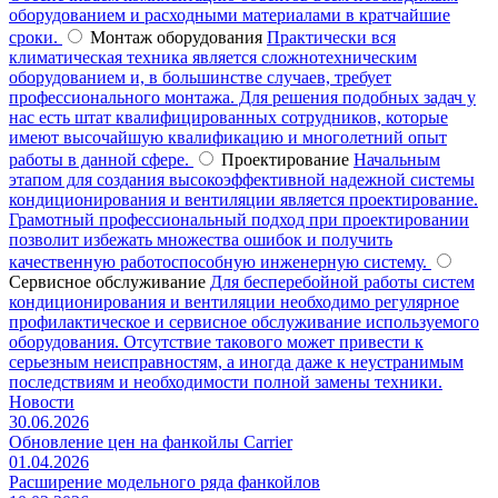
оборудованием и расходными материалами в кратчайшие
сроки.
Монтаж оборудования
Практически вся
климатическая техника является сложнотехническим
оборудованием и, в большинстве случаев, требует
профессионального монтажа. Для решения подобных задач у
нас есть штат квалифицированных сотрудников, которые
имеют высочайшую квалификацию и многолетний опыт
работы в данной сфере.
Проектирование
Начальным
этапом для создания высокоэффективной надежной системы
кондиционирования и вентиляции является проектирование.
Грамотный профессиональный подход при проектировании
позволит избежать множества ошибок и получить
качественную работоспособную инженерную систему.
Сервисное обслуживание
Для бесперебойной работы систем
кондиционирования и вентиляции необходимо регулярное
профилактическое и сервисное обслуживание используемого
оборудования. Отсутствие такового может привести к
серьезным неисправностям, а иногда даже к неустранимым
последствиям и необходимости полной замены техники.
Новости
30.06.2026
Обновление цен на фанкойлы Carrier
01.04.2026
Расширение модельного ряда фанкойлов