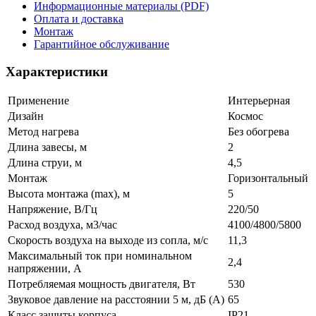
Информационные материалы (PDF)
Оплата и доставка
Монтаж
Гарантийное обслуживание
Характеристики
Применение
Интерьерная
Дизайн
Космос
Метод нагрева
Без обогрева
Длина завесы, м
2
Длина струи, м
4,5
Монтаж
Горизонтальный
Высота монтажа (max), м
5
Напряжение, В/Гц
220/50
Расход воздуха, м3/час
4100/4800/5800
Скорость воздуха на выходе из сопла, м/с
11,3
Максимальный ток при номинальном
2,4
напряжении, А
Потребляемая мощность двигателя, Вт
530
Звуковое давление на расстоянии 5 м, дБ (А)
65
Класс защиты корпуса
IP21