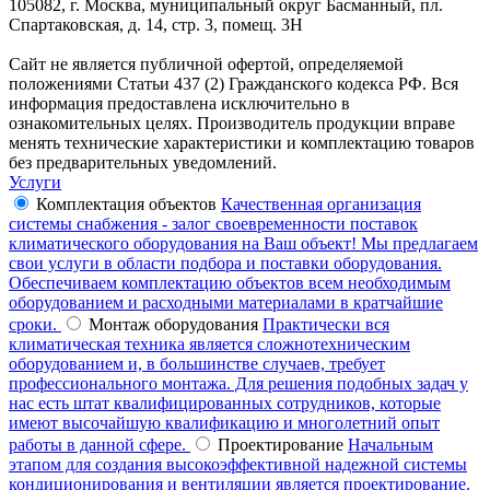
105082, г. Москва, муниципальный округ Басманный, пл.
Спартаковская, д. 14, стр. 3, помещ. 3Н
Сайт не является публичной офертой, определяемой
положениями Статьи 437 (2) Гражданского кодекса РФ. Вся
информация предоставлена исключительно в
ознакомительных целях. Производитель продукции вправе
менять технические характеристики и комплектацию товаров
без предварительных уведомлений.
Услуги
Комплектация объектов
Качественная организация
системы снабжения - залог своевременности поставок
климатического оборудования на Ваш объект! Мы предлагаем
свои услуги в области подбора и поставки оборудования.
Обеспечиваем комплектацию объектов всем необходимым
оборудованием и расходными материалами в кратчайшие
сроки.
Монтаж оборудования
Практически вся
климатическая техника является сложнотехническим
оборудованием и, в большинстве случаев, требует
профессионального монтажа. Для решения подобных задач у
нас есть штат квалифицированных сотрудников, которые
имеют высочайшую квалификацию и многолетний опыт
работы в данной сфере.
Проектирование
Начальным
этапом для создания высокоэффективной надежной системы
кондиционирования и вентиляции является проектирование.