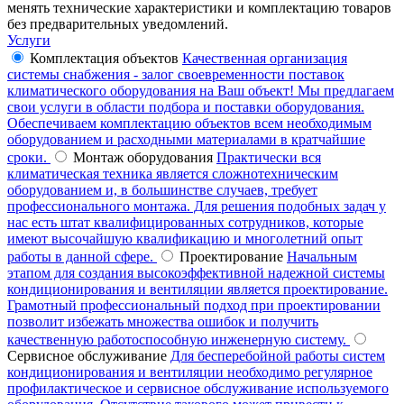
менять технические характеристики и комплектацию товаров
без предварительных уведомлений.
Услуги
Комплектация объектов
Качественная организация
системы снабжения - залог своевременности поставок
климатического оборудования на Ваш объект! Мы предлагаем
свои услуги в области подбора и поставки оборудования.
Обеспечиваем комплектацию объектов всем необходимым
оборудованием и расходными материалами в кратчайшие
сроки.
Монтаж оборудования
Практически вся
климатическая техника является сложнотехническим
оборудованием и, в большинстве случаев, требует
профессионального монтажа. Для решения подобных задач у
нас есть штат квалифицированных сотрудников, которые
имеют высочайшую квалификацию и многолетний опыт
работы в данной сфере.
Проектирование
Начальным
этапом для создания высокоэффективной надежной системы
кондиционирования и вентиляции является проектирование.
Грамотный профессиональный подход при проектировании
позволит избежать множества ошибок и получить
качественную работоспособную инженерную систему.
Сервисное обслуживание
Для бесперебойной работы систем
кондиционирования и вентиляции необходимо регулярное
профилактическое и сервисное обслуживание используемого