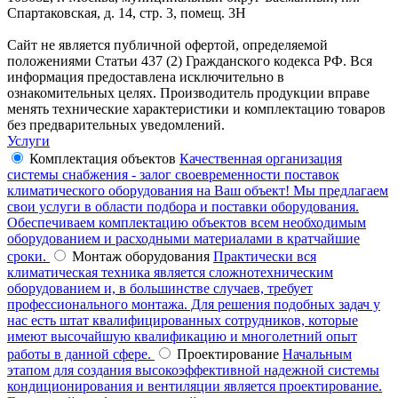
Спартаковская, д. 14, стр. 3, помещ. 3Н
Сайт не является публичной офертой, определяемой
положениями Статьи 437 (2) Гражданского кодекса РФ. Вся
информация предоставлена исключительно в
ознакомительных целях. Производитель продукции вправе
менять технические характеристики и комплектацию товаров
без предварительных уведомлений.
Услуги
Комплектация объектов
Качественная организация
системы снабжения - залог своевременности поставок
климатического оборудования на Ваш объект! Мы предлагаем
свои услуги в области подбора и поставки оборудования.
Обеспечиваем комплектацию объектов всем необходимым
оборудованием и расходными материалами в кратчайшие
сроки.
Монтаж оборудования
Практически вся
климатическая техника является сложнотехническим
оборудованием и, в большинстве случаев, требует
профессионального монтажа. Для решения подобных задач у
нас есть штат квалифицированных сотрудников, которые
имеют высочайшую квалификацию и многолетний опыт
работы в данной сфере.
Проектирование
Начальным
этапом для создания высокоэффективной надежной системы
кондиционирования и вентиляции является проектирование.