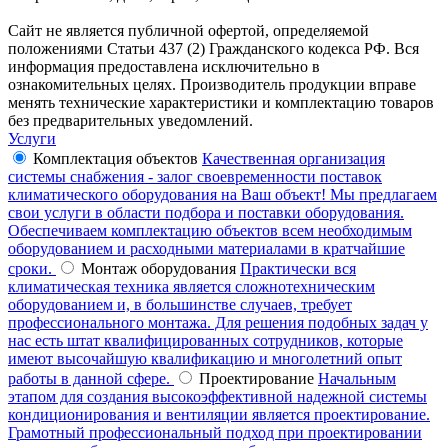
Сайт не является публичной офертой, определяемой
положениями Статьи 437 (2) Гражданского кодекса РФ. Вся
информация предоставлена исключительно в
ознакомительных целях. Производитель продукции вправе
менять технические характеристики и комплектацию товаров
без предварительных уведомлений.
Услуги
Комплектация объектов
Качественная организация
системы снабжения - залог своевременности поставок
климатического оборудования на Ваш объект! Мы предлагаем
свои услуги в области подбора и поставки оборудования.
Обеспечиваем комплектацию объектов всем необходимым
оборудованием и расходными материалами в кратчайшие
сроки.
Монтаж оборудования
Практически вся
климатическая техника является сложнотехническим
оборудованием и, в большинстве случаев, требует
профессионального монтажа. Для решения подобных задач у
нас есть штат квалифицированных сотрудников, которые
имеют высочайшую квалификацию и многолетний опыт
работы в данной сфере.
Проектирование
Начальным
этапом для создания высокоэффективной надежной системы
кондиционирования и вентиляции является проектирование.
Грамотный профессиональный подход при проектировании