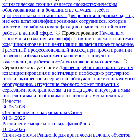
климатическая техника является сложнотехническим
оборудованием и, в большинстве случаев, требует
профессионального монтажа. Для решения подобных задач у
нас есть штат квалифицированных сотрудников, которые
имеют высочайшую квалификацию и многолетний опыт
работы в данной сфере.
Проектирование
Начальным
этапом для создания высокоэффективной надежной системы
кондиционирования и вентиляции является проектирование.
Грамотный профессиональный подход при проектировании
позволит избежать множества ошибок и получить
качественную работоспособную инженерную систему.
Сервисное обслуживание
Для бесперебойной работы систем
кондиционирования и вентиляции необходимо регулярное
профилактическое и сервисное обслуживание используемого
оборудования. Отсутствие такового может привести к
серьезным неисправностям, а иногда даже к неустранимым
последствиям и необходимости полной замены техники.
Новости
30.06.2026
Обновление цен на фанкойлы Carrier
01.04.2026
Расширение модельного ряда фанкойлов
10.02.2026
Сплит-системы Panasonic для критически важных объектов