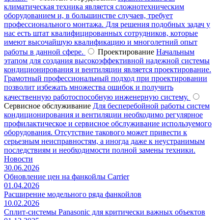
климатическая техника является сложнотехническим
оборудованием и, в большинстве случаев, требует
профессионального монтажа. Для решения подобных задач у
нас есть штат квалифицированных сотрудников, которые
имеют высочайшую квалификацию и многолетний опыт
работы в данной сфере.
Проектирование
Начальным
этапом для создания высокоэффективной надежной системы
кондиционирования и вентиляции является проектирование.
Грамотный профессиональный подход при проектировании
позволит избежать множества ошибок и получить
качественную работоспособную инженерную систему.
Сервисное обслуживание
Для бесперебойной работы систем
кондиционирования и вентиляции необходимо регулярное
профилактическое и сервисное обслуживание используемого
оборудования. Отсутствие такового может привести к
серьезным неисправностям, а иногда даже к неустранимым
последствиям и необходимости полной замены техники.
Новости
30.06.2026
Обновление цен на фанкойлы Carrier
01.04.2026
Расширение модельного ряда фанкойлов
10.02.2026
Сплит-системы Panasonic для критически важных объектов