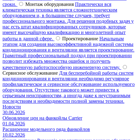
сроки.
Монтаж оборудования
Практически вся
климатическая техника является сложнотехническим
оборудованием и, в большинстве случаев, требует
профессионального монтажа. Для решения подобных задач у
нас есть штат квалифицированных сотрудников, которые
имеют высочайшую квалификацию и многолетний опыт
работы в данной сфере.
Проектирование
Начальным
этапом для создания высокоэффективной надежной системы
кондиционирования и вентиляции является проектирование.
Грамотный профессиональный подход при проектировании
позволит избежать множества ошибок и получить
качественную работоспособную инженерную систему.
Сервисное обслуживание
Для бесперебойной работы систем
кондиционирования и вентиляции необходимо регулярное
профилактическое и сервисное обслуживание используемого
оборудования. Отсутствие такового может привести к
серьезным неисправностям, а иногда даже к неустранимым
последствиям и необходимости полной замены техники.
Новости
30.06.2026
Обновление цен на фанкойлы Carrier
01.04.2026
Расширение модельного ряда фанкойлов
10.02.2026