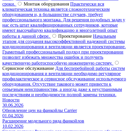
сроки.
Монтаж оборудования
Практически вся
климатическая техника является сложнотехническим
оборудованием и, в большинстве случаев, требует
профессионального монтажа. Для решения подобных задач у
нас есть штат квалифицированных сотрудников, которые
имеют высочайшую квалификацию и многолетний опыт
работы в данной сфере.
Проектирование
Начальным
этапом для создания высокоэффективной надежной системы
кондиционирования и вентиляции является проектирование.
Грамотный профессиональный подход при проектировании
позволит избежать множества ошибок и получить
качественную работоспособную инженерную систему.
Сервисное обслуживание
Для бесперебойной работы систем
кондиционирования и вентиляции необходимо регулярное
профилактическое и сервисное обслуживание используемого
оборудования. Отсутствие такового может привести к
серьезным неисправностям, а иногда даже к неустранимым
последствиям и необходимости полной замены техники.
Новости
30.06.2026
Обновление цен на фанкойлы Carrier
01.04.2026
Расширение модельного ряда фанкойлов
10.02.2026