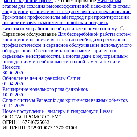
работы в данной сфере.
Проектирование
Начальным
этапом для создания высокоэффективной надежной системы
кондиционирования и вентиляции является проектирование.
Грамотный профессиональный подход при проектировании
позволит избежать множества ошибок и получить
качественную работоспособную инженерную систему.
Сервисное обслуживание
Для бесперебойной работы систем
кондиционирования и вентиляции необходимо регулярное
профилактическое и сервисное обслуживание используемого
оборудования. Отсутствие такового может привести к
серьезным неисправностям, а иногда даже к неустранимым
последствиям и необходимости полной замены техники.
Новости
30.06.2026
Обновление цен на фанкойлы Carrier
01.04.2026
Расширение модельного ряда фанкойлов
10.02.2026
Сплит-системы Panasonic для критически важных объектов
01.12.2025
Новое поступление - чиллеры и гидромодули Lessar
ООО "АСПРОМСИСТЕМ"
ОГРН: 1167746725662
ИНН/КПП: 9729019077 / 770901001