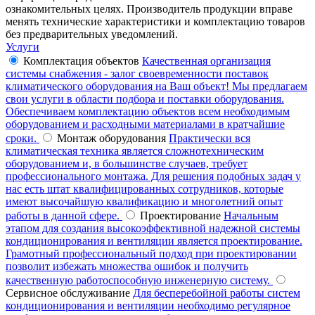
ознакомительных целях. Производитель продукции вправе
менять технические характеристики и комплектацию товаров
без предварительных уведомлений.
Услуги
Комплектация объектов
Качественная организация
системы снабжения - залог своевременности поставок
климатического оборудования на Ваш объект! Мы предлагаем
свои услуги в области подбора и поставки оборудования.
Обеспечиваем комплектацию объектов всем необходимым
оборудованием и расходными материалами в кратчайшие
сроки.
Монтаж оборудования
Практически вся
климатическая техника является сложнотехническим
оборудованием и, в большинстве случаев, требует
профессионального монтажа. Для решения подобных задач у
нас есть штат квалифицированных сотрудников, которые
имеют высочайшую квалификацию и многолетний опыт
работы в данной сфере.
Проектирование
Начальным
этапом для создания высокоэффективной надежной системы
кондиционирования и вентиляции является проектирование.
Грамотный профессиональный подход при проектировании
позволит избежать множества ошибок и получить
качественную работоспособную инженерную систему.
Сервисное обслуживание
Для бесперебойной работы систем
кондиционирования и вентиляции необходимо регулярное