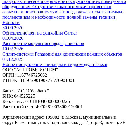
профилактическое и сервисное обслуживание используемого
оборудования. Отсутствие такового может привести к
серьезным неисправностям, а иногда даже к неустранимым
последствиям и необходимости полной замены техники.
Новости
30.06.2026
Обновление цен на фанкойлы Carrier
01.04.2026
Расширение модельного ряда фанкойлов
10.02.2026
Сплит-системы Panasonic для критически важных объектов
01.12.2025
Новое поступление - чиллеры и гидромодули Lessar
ООО "АСПРОМСИСТЕМ"
ОГРН: 1167746725662
ИНН/КПП: 9729019077 / 770901001
Банк: ПАО "Сбербанк"
БИК: 044525225
Кор. счет: 30101810400000000225
Расчетный счет: 40702810038000120661
Юридический адрес: 105082, г. Москва, муниципальный
округ Басманный, пл. Спартаковская, д. 14, стр. 3, помещ. 3Н