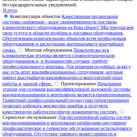
без предварительных уведомлений.
Услуги
Комплектация объектов
Качественная организация
системы снабжения - залог своевременности поставок
климатического оборудования на Ваш объект! Мы предлагаем
свои услуги в области подбора и поставки оборудования.
Обеспечиваем комплектацию объектов всем необходимым
оборудованием и расходными материалами в кратчайшие
сроки.
Монтаж оборудования
Практически вся
климатическая техника является сложнотехническим
оборудованием и, в большинстве случаев, требует
профессионального монтажа. Для решения подобных задач у
нас есть штат квалифицированных сотрудников, которые
имеют высочайшую квалификацию и многолетний опыт
работы в данной сфере.
Проектирование
Начальным
этапом для создания высокоэффективной надежной системы
кондиционирования и вентиляции является проектирование.
Грамотный профессиональный подход при проектировании
позволит избежать множества ошибок и получить
качественную работоспособную инженерную систему.
Сервисное обслуживание
Для бесперебойной работы систем
кондиционирования и вентиляции необходимо регулярное
профилактическое и сервисное обслуживание используемого
оборудования. Отсутствие такового может привести к