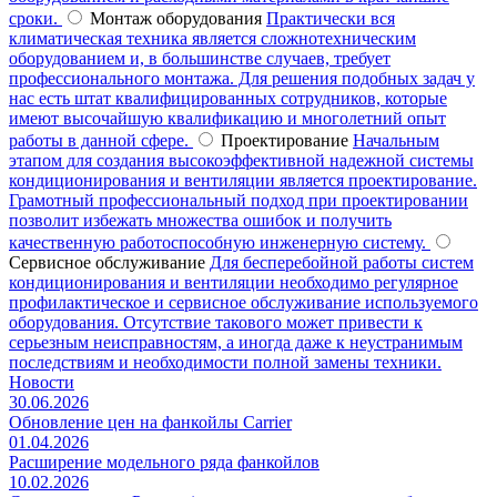
сроки.
Монтаж оборудования
Практически вся
климатическая техника является сложнотехническим
оборудованием и, в большинстве случаев, требует
профессионального монтажа. Для решения подобных задач у
нас есть штат квалифицированных сотрудников, которые
имеют высочайшую квалификацию и многолетний опыт
работы в данной сфере.
Проектирование
Начальным
этапом для создания высокоэффективной надежной системы
кондиционирования и вентиляции является проектирование.
Грамотный профессиональный подход при проектировании
позволит избежать множества ошибок и получить
качественную работоспособную инженерную систему.
Сервисное обслуживание
Для бесперебойной работы систем
кондиционирования и вентиляции необходимо регулярное
профилактическое и сервисное обслуживание используемого
оборудования. Отсутствие такового может привести к
серьезным неисправностям, а иногда даже к неустранимым
последствиям и необходимости полной замены техники.
Новости
30.06.2026
Обновление цен на фанкойлы Carrier
01.04.2026
Расширение модельного ряда фанкойлов
10.02.2026