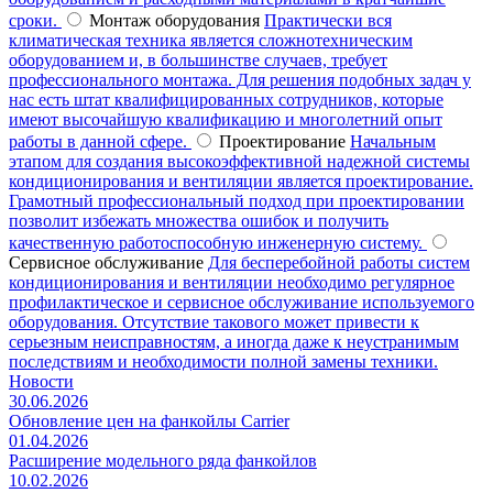
сроки.
Монтаж оборудования
Практически вся
климатическая техника является сложнотехническим
оборудованием и, в большинстве случаев, требует
профессионального монтажа. Для решения подобных задач у
нас есть штат квалифицированных сотрудников, которые
имеют высочайшую квалификацию и многолетний опыт
работы в данной сфере.
Проектирование
Начальным
этапом для создания высокоэффективной надежной системы
кондиционирования и вентиляции является проектирование.
Грамотный профессиональный подход при проектировании
позволит избежать множества ошибок и получить
качественную работоспособную инженерную систему.
Сервисное обслуживание
Для бесперебойной работы систем
кондиционирования и вентиляции необходимо регулярное
профилактическое и сервисное обслуживание используемого
оборудования. Отсутствие такового может привести к
серьезным неисправностям, а иногда даже к неустранимым
последствиям и необходимости полной замены техники.
Новости
30.06.2026
Обновление цен на фанкойлы Carrier
01.04.2026
Расширение модельного ряда фанкойлов
10.02.2026