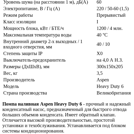
Уровень шума (на расстоянии 1 м), дБ(A)
60
Электропитание, В / Гц (А)
220 / 50-60 (1,5)
Режим работы
Прерывистый
Класс изоляции
I
Мощность блока, кВт / БТЕ/ч
1200 / 4 млн.
Максимальная температура воды
40 °C
Внутренний диаметр 2-х выходных / 1
40 / 10
входного отверстия, мм
Степень защиты IP
X0
Выключатель-предохранитель
на 4,0 А Н.З.
Размеры (ДxШxВ), мм
300x150x205
Вес, кг
3,5
Производитель
Aspen
Модель
Heavy Duty 6
Страна производства
Великобритания
Помпа наливная Aspen Heavy Duty 6
- прочный и надежный
конденсатный насос, предназначенный для быстрого отвода
больших объемов конденсата. Имеет обратный клапан.
Отличается высокой производительностью, простотой
установки и техобслуживания. Устанавливается под блоком
системы кондиционирования.