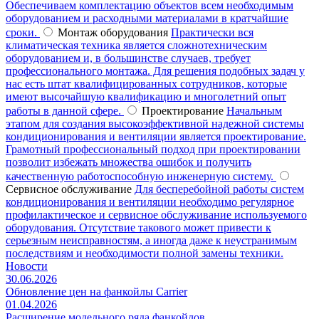
Обеспечиваем комплектацию объектов всем необходимым
оборудованием и расходными материалами в кратчайшие
сроки.
Монтаж оборудования
Практически вся
климатическая техника является сложнотехническим
оборудованием и, в большинстве случаев, требует
профессионального монтажа. Для решения подобных задач у
нас есть штат квалифицированных сотрудников, которые
имеют высочайшую квалификацию и многолетний опыт
работы в данной сфере.
Проектирование
Начальным
этапом для создания высокоэффективной надежной системы
кондиционирования и вентиляции является проектирование.
Грамотный профессиональный подход при проектировании
позволит избежать множества ошибок и получить
качественную работоспособную инженерную систему.
Сервисное обслуживание
Для бесперебойной работы систем
кондиционирования и вентиляции необходимо регулярное
профилактическое и сервисное обслуживание используемого
оборудования. Отсутствие такового может привести к
серьезным неисправностям, а иногда даже к неустранимым
последствиям и необходимости полной замены техники.
Новости
30.06.2026
Обновление цен на фанкойлы Carrier
01.04.2026
Расширение модельного ряда фанкойлов