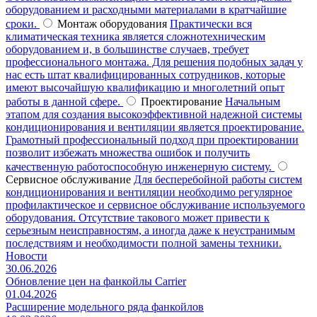
оборудованием и расходными материалами в кратчайшие
сроки.
Монтаж оборудования
Практически вся
климатическая техника является сложнотехническим
оборудованием и, в большинстве случаев, требует
профессионального монтажа. Для решения подобных задач у
нас есть штат квалифицированных сотрудников, которые
имеют высочайшую квалификацию и многолетний опыт
работы в данной сфере.
Проектирование
Начальным
этапом для создания высокоэффективной надежной системы
кондиционирования и вентиляции является проектирование.
Грамотный профессиональный подход при проектировании
позволит избежать множества ошибок и получить
качественную работоспособную инженерную систему.
Сервисное обслуживание
Для бесперебойной работы систем
кондиционирования и вентиляции необходимо регулярное
профилактическое и сервисное обслуживание используемого
оборудования. Отсутствие такового может привести к
серьезным неисправностям, а иногда даже к неустранимым
последствиям и необходимости полной замены техники.
Новости
30.06.2026
Обновление цен на фанкойлы Carrier
01.04.2026
Расширение модельного ряда фанкойлов