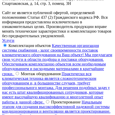
Спартаковская, д. 14, стр. 3, помещ. 3Н
Сайт не является публичной офертой, определяемой
положениями Статьи 437 (2) Гражданского кодекса РФ. Вся
информация предоставлена исключительно в
ознакомительных целях. Производитель продукции вправе
менять технические характеристики и комплектацию товаров
без предварительных уведомлений.
Услуги
Комплектация объектов
Качественная организация
системы снабжения - залог своевременности поставок
климатического оборудования на Ваш объект! Мы предлагаем
свои услуги в области подбора и поставки оборудования.
Обеспечиваем комплектацию объектов всем необходимым
оборудованием и расходными материалами в кратчайшие
сроки.
Монтаж оборудования
Практически вся
климатическая техника является сложнотехническим
оборудованием и, в большинстве случаев, требует
профессионального монтажа. Для решения подобных задач у
нас есть штат квалифицированных сотрудников, которые
имеют высочайшую квалификацию и многолетний опыт
работы в данной сфере.
Проектирование
Начальным
этапом для создания высокоэффективной надежной системы
кондиционирования и вентиляции является проектирование.