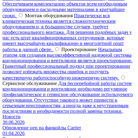
Обеспечиваем комплектацию объектов всем необходимым
оборудованием и расходными материалами в кратчайшие
сроки.
Монтаж оборудования
Практически вся
климатическая техника является сложнотехническим
оборудованием и, в большинстве случаев, требует
профессионального монтажа. Для решения подобных задач у
нас есть штат квалифицированных сотрудников, которые
имеют высочайшую квалификацию и многолетний опыт
работы в данной сфере.
Проектирование
Начальным
этапом для создания высокоэффективной надежной системы
кондиционирования и вентиляции является проектирование.
Грамотный профессиональный подход при проектировании
позволит избежать множества ошибок и получить
качественную работоспособную инженерную систему.
Сервисное обслуживание
Для бесперебойной работы систем
кондиционирования и вентиляции необходимо регулярное
профилактическое и сервисное обслуживание используемого
оборудования. Отсутствие такового может привести к
серьезным неисправностям, а иногда даже к неустранимым
последствиям и необходимости полной замены техники.
Новости
30.06.2026
Обновление цен на фанкойлы Carrier
01.04.2026