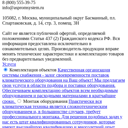
8 (800) 555-39-75
info@aspromsystem.ru
105082, г. Москва, муниципальный округ Басманный, пл.
Спартаковская, д. 14, стр. 3, помещ. 3Н
Сайт не является публичной офертой, определяемой
положениями Статьи 437 (2) Гражданского кодекса РФ. Вся
информация предоставлена исключительно в
ознакомительных целях. Производитель продукции вправе
менять технические характеристики и комплектацию товаров
без предварительных уведомлений.
Услуги
Комплектация объектов
Качественная организация
системы снабжения - залог своевременности поставок
климатического оборудования на Ваш объект! Мы предлагаем
свои услуги в области подбора и поставки оборудования.
Обеспечиваем комплектацию объектов всем необходимым
оборудованием и расходными материалами в кратчайшие
сроки.
Монтаж оборудования
Практически вся
климатическая техника является сложнотехническим
оборудованием и, в большинстве случаев, требует
профессионального монтажа. Для решения подобных задач у
нас есть штат квалифицированных сотрудников, которые
имеют высочайшую квалификацию и многолетний опыт