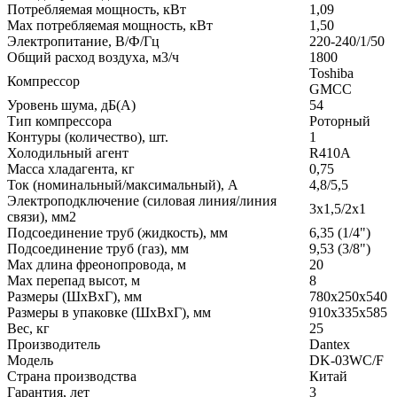
Потребляемая мощность, кВт
1,09
Max потребляемая мощность, кВт
1,50
Электропитание, В/Ф/Гц
220-240/1/50
Общий расход воздуха, м3/ч
1800
Toshiba
Компрессор
GMCC
Уровень шума, дБ(А)
54
Тип компрессора
Роторный
Контуры (количество), шт.
1
Холодильный агент
R410A
Масса хладагента, кг
0,75
Ток (номинальный/максимальный), A
4,8/5,5
Электроподключение (силовая линия/линия
3x1,5/2x1
связи), мм2
Подсоединение труб (жидкость), мм
6,35 (1/4")
Подсоединение труб (газ), мм
9,53 (3/8")
Max длина фреонопровода, м
20
Max перепад высот, м
8
Размеры (ШxВxГ), мм
780х250х540
Размеры в упаковке (ШxВxГ), мм
910х335х585
Вес, кг
25
Производитель
Dantex
Модель
DK-03WC/F
Страна производства
Китай
Гарантия, лет
3