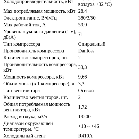
Холодопроизводительность, кВт
воздуха +32 °С)
Max потребляемая мощность, кВт
28,4
Электропитание, В/Ф/Гц
380/3/50
Max рабочий ток, А
59,9
Уровень звукового давления (1 м),
71
дБ(А)
Тип компрессора
Спиральный
Производитель компрессора
Danfoss
Количество компрессоров, шт.
2
Производительность компрессора,
33,3
кВт
Мощность компрессора, кВт
9,66
Объем масла (в 1 компрессоре), л
3,3
Тип вентилятора
Осевой
Количество вентиляторов, шт.
2
Общая потребляемая мощность
1,72
вентилятора, кВт
Расход воздуха, м3/ч
19200
Диапазон окружающей
+18 ~ +46
температуры, °С
Холодильный агент
R410A