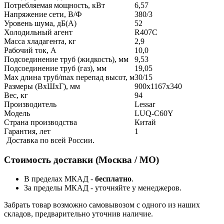
Потребляемая мощность, кВт
6,57
Напряжение сети, В/Ф
380/3
Уровень шума, дБ(А)
52
Холодильный агент
R407C
Масса хладагента, кг
2,9
Рабочий ток, А
10,0
Подсоединение труб (жидкость), мм
9,53
Подсоединение труб (газ), мм
19,05
Max длина труб/max перепад высот, м
30/15
Размеры (ВxШxГ), мм
900x1167x340
Вес, кг
94
Производитель
Lessar
Модель
LUQ-C60Y
Страна производства
Китай
Гарантия, лет
1
Доставка по всей России.
Стоимость доставки (Москва / МО)
В пределах МКАД -
бесплатно
.
За пределы МКАД - уточняйте у менеджеров.
Забрать товар возможно самовывозом с одного из наших
складов, предварительно уточнив наличие.