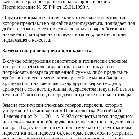
качества не распространяется на товар из перечня:
Постановление № 55 РФ от 19.01.1998 г.
Обратите внимание, что все климатическое оборудование,
которое представлено на сайте aspromsystem.ru, подпадает под
действие закона о технически сложных товарах бытового
назначения, которые не подлежат возврату, даже если они
надлежащего качества.
Замена товара ненадлежащего качества
В случае обнаружения недостатков в технически сложном
товаре, потребитель вправе отказаться от покупки и
потребовать возврата уплаченной суммы, либо предъявить
требование о его замене на товар этой же марки (модели,
артикула) или на такой же товар другой марки (модели,
артикула) с соответствующим перерасчетом покупной цены в
течение 15 дней со дня передачи потребителю такого товара.
Замена технически сложных товаров, перечень которых
утвержден Постановлением Правительства Российской
Федерации от 24.11.2011 г. № 924 осуществляется продавцом
исключительно при обнаружении существенных недостатков
товара. Под существенными подразумеваются неустранимые
недостатки (или недостаток), которые невозможно устранить
без несоразмерных расходов или затрат времени, или он