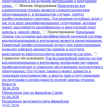
оборудованием и расходными материалами в кратчайшие
сроки.
Монтаж оборудования
Практически вся
климатическая техника является сложнотехническим
оборудованием и, в большинстве случаев, требует
профессионального монтажа. Для решения подобных задач у
нас есть штат квалифицированных сотрудников, которые
имеют высочайшую квалификацию и многолетний опыт
работы в данной сфере.
Проектирование
Начальным
этапом для создания высокоэффективной надежной системы
кондиционирования и вентиляции является проектирование.
Грамотный профессиональный подход при проектировании
позволит избежать множества ошибок и получить
качественную работоспособную инженерную систему.
Сервисное обслуживание
Для бесперебойной работы систем
кондиционирования и вентиляции необходимо регулярное
профилактическое и сервисное обслуживание используемого
оборудования. Отсутствие такового может привести к
серьезным неисправностям, а иногда даже к неустранимым
последствиям и необходимости полной замены техники.
Новости
30.06.2026
Обновление цен на фанкойлы Carrier
01.04.2026
Расширение модельного ряда фанкойлов
10.02.2026