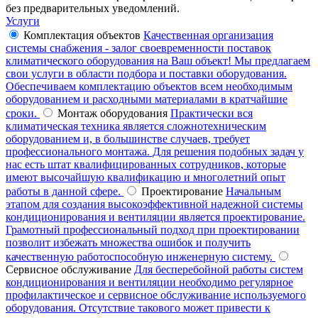
без предварительных уведомлений.
Услуги
Комплектация объектов
Качественная организация
системы снабжения - залог своевременности поставок
климатического оборудования на Ваш объект! Мы предлагаем
свои услуги в области подбора и поставки оборудования.
Обеспечиваем комплектацию объектов всем необходимым
оборудованием и расходными материалами в кратчайшие
сроки.
Монтаж оборудования
Практически вся
климатическая техника является сложнотехническим
оборудованием и, в большинстве случаев, требует
профессионального монтажа. Для решения подобных задач у
нас есть штат квалифицированных сотрудников, которые
имеют высочайшую квалификацию и многолетний опыт
работы в данной сфере.
Проектирование
Начальным
этапом для создания высокоэффективной надежной системы
кондиционирования и вентиляции является проектирование.
Грамотный профессиональный подход при проектировании
позволит избежать множества ошибок и получить
качественную работоспособную инженерную систему.
Сервисное обслуживание
Для бесперебойной работы систем
кондиционирования и вентиляции необходимо регулярное
профилактическое и сервисное обслуживание используемого
оборудования. Отсутствие такового может привести к