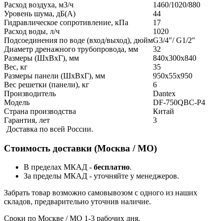
Расход воздуха, м3/ч
1460/1020/880
Уровень шума, дБ(А)
44
Гидравлическое сопротивление, кПа
17
Расход воды, л/ч
1020
Подсоединения по воде (вход/выход), дюйм
G3/4"/ G1/2"
Диаметр дренажного трубопровода, мм
32
Размеры (ШxВxГ), мм
840х300х840
Вес, кг
35
Размеры панели (ШxВxГ), мм
950х55х950
Вес решетки (панели), кг
6
Производитель
Dantex
Модель
DF-750QBC-P4
Страна производства
Китай
Гарантия, лет
3
Доставка по всей России.
Стоимость доставки (Москва / МО)
В пределах МКАД -
бесплатно
.
За пределы МКАД - уточняйте у менеджеров.
Забрать товар возможно самовывозом с одного из наших
складов, предварительно уточнив наличие.
Сроки по Москве / МО 1-3 рабочих дня.