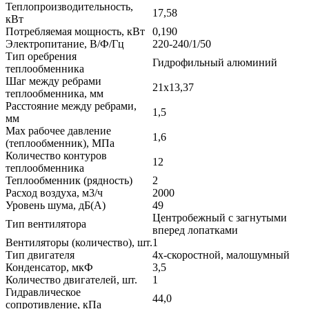
Теплопроизводительность,
17,58
кВт
Потребляемая мощность, кВт
0,190
Электропитание, В/Ф/Гц
220-240/1/50
Тип оребрения
Гидрофильный алюминий
теплообменника
Шаг между ребрами
21x13,37
теплообменника, мм
Расстояние между ребрами,
1,5
мм
Max рабочее давление
1,6
(теплообменник), МПа
Количество контуров
12
теплообменника
Теплообменник (рядность)
2
Расход воздуха, м3/ч
2000
Уровень шума, дБ(А)
49
Центробежный с загнутыми
Тип вентилятора
вперед лопатками
Вентиляторы (количество), шт.
1
Тип двигателя
4х-скоростной, малошумный
Конденсатор, мкФ
3,5
Количество двигателей, шт.
1
Гидравлическое
44,0
сопротивление, кПа