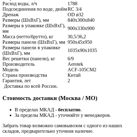
Расход воды, л/ч
1788
Подсоединения по воде, дюйм
RC 3/4
Дренаж
OD ø32
Размеры (ШxВxГ), мм
840х300х840
Размеры в упаковке (ШxВxГ),
900х330х900
мм
Масса (нетто/брутто), кг
30,5/36,2
Размеры панели (ШxВxГ), мм
950х45х950
Размеры панели в упаковке
1035х90х1035
(ШxВxГ), мм
Вес решетки (панели), кг
6/9
Производитель
Aerotek
Модель
ACF-105CM2
Страна производства
Китай
Гарантия, лет
2
Доставка по всей России.
Стоимость доставки (Москва / МО)
В пределах МКАД -
бесплатно
.
За пределы МКАД - уточняйте у менеджеров.
Забрать товар возможно самовывозом с одного из наших
складов, предварительно уточнив наличие.