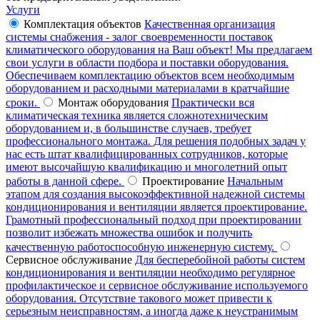
Услуги
Комплектация объектов
Качественная организация
системы снабжения - залог своевременности поставок
климатического оборудования на Ваш объект! Мы предлагаем
свои услуги в области подбора и поставки оборудования.
Обеспечиваем комплектацию объектов всем необходимым
оборудованием и расходными материалами в кратчайшие
сроки.
Монтаж оборудования
Практически вся
климатическая техника является сложнотехническим
оборудованием и, в большинстве случаев, требует
профессионального монтажа. Для решения подобных задач у
нас есть штат квалифицированных сотрудников, которые
имеют высочайшую квалификацию и многолетний опыт
работы в данной сфере.
Проектирование
Начальным
этапом для создания высокоэффективной надежной системы
кондиционирования и вентиляции является проектирование.
Грамотный профессиональный подход при проектировании
позволит избежать множества ошибок и получить
качественную работоспособную инженерную систему.
Сервисное обслуживание
Для бесперебойной работы систем
кондиционирования и вентиляции необходимо регулярное
профилактическое и сервисное обслуживание используемого
оборудования. Отсутствие такового может привести к
серьезным неисправностям, а иногда даже к неустранимым