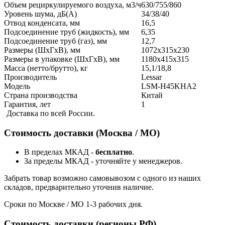
Объем рециркулируемого воздуха, м3/ч
630/755/860
Уровень шума, дБ(А)
34/38/40
Отвод конденсата, мм
16,5
Подсоединение труб (жидкость), мм
6,35
Подсоединение труб (газ), мм
12,7
Размеры (ШxГxВ), мм
1072x315x230
Размеры в упаковке (ШxГxВ), мм
1180x415x315
Масса (нетто/брутто), кг
15,1/18,8
Производитель
Lessar
Модель
LSM-H45KHA2
Страна производства
Китай
Гарантия, лет
1
Доставка по всей России.
Стоимость доставки (Москва / МО)
В пределах МКАД -
бесплатно
.
За пределы МКАД - уточняйте у менеджеров.
Забрать товар возможно самовывозом с одного из наших
складов, предварительно уточнив наличие.
Сроки по Москве / МО 1-3 рабочих дня.
Стоимость доставки (регионы РФ)