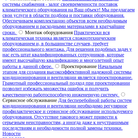
системы снабжения - залог своевременности поставок
климатического оборудования на Ваш объект! Мы предлагаем
свои услуги в области подбора и поставки оборудования.
Обеспечиваем комплектацию объектов всем необходимым
оборудованием и расходными материалами в кратчайшие
сроки.
Монтаж оборудования
Практически вся
климатическая техника является сложнотехническим
оборудованием и, в большинстве случаев, требует
профессионального монтажа. Для решения подобных задач у
нас есть штат квалифицированных сотрудников, которые
имеют высочайшую квалификацию и многолетний опыт
работы в данной сфере.
Проектирование
Начальным
этапом для создания высокоэффективной надежной системы
кондиционирования и вентиляции является проектирование.
Грамотный профессиональный подход при проектировании
позволит избежать множества ошибок и получить
качественную работоспособную инженерную систему.
Сервисное обслуживание
Для бесперебойной работы систем
кондиционирования и вентиляции необходимо регулярное
профилактическое и сервисное обслуживание используемого
оборудования. Отсутствие такового может привести к
серьезным неисправностям, а иногда даже к неустранимым
последствиям и необходимости полной замены техники.
Новости