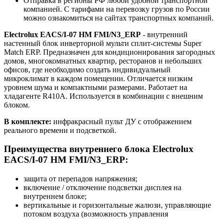
Отправка в регионы РФ любой удобной транспортной
компанией. С тарифами на перевозку грузов по России
можно ознакомиться на сайтах транспортных компаний.
Electrolux EACS/I-07 HM FMI/N3_ERP
- внутренний
настенный блок инверторной мульти сплит-системы Super
Match ERP. Предназначен для кондиционирования загородных
домов, многокомнатных квартир, ресторанов и небольших
офисов, где необходимо создать индивидуальный
микроклимат в каждом помещении. Отличается низким
уровнем шума и компактными размерами. Работает на
хладагенте R410A. Используется в комбинации с внешним
блоком.
В комплекте:
инфракрасный пульт ДУ с отображением
реального времени и подсветкой.
Преимущества внутреннего блока Electrolux
EACS/I-07 HM FMI/N3_ERP:
защита от перепадов напряжения;
включение / отключение подсветки дисплея на
внутреннем блоке;
вертикальные и горизонтальные жалюзи, управляющие
потоком воздуха (возможность управления