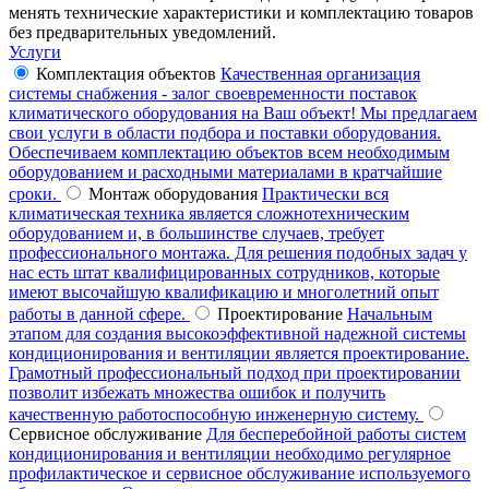
менять технические характеристики и комплектацию товаров
без предварительных уведомлений.
Услуги
Комплектация объектов
Качественная организация
системы снабжения - залог своевременности поставок
климатического оборудования на Ваш объект! Мы предлагаем
свои услуги в области подбора и поставки оборудования.
Обеспечиваем комплектацию объектов всем необходимым
оборудованием и расходными материалами в кратчайшие
сроки.
Монтаж оборудования
Практически вся
климатическая техника является сложнотехническим
оборудованием и, в большинстве случаев, требует
профессионального монтажа. Для решения подобных задач у
нас есть штат квалифицированных сотрудников, которые
имеют высочайшую квалификацию и многолетний опыт
работы в данной сфере.
Проектирование
Начальным
этапом для создания высокоэффективной надежной системы
кондиционирования и вентиляции является проектирование.
Грамотный профессиональный подход при проектировании
позволит избежать множества ошибок и получить
качественную работоспособную инженерную систему.
Сервисное обслуживание
Для бесперебойной работы систем
кондиционирования и вентиляции необходимо регулярное
профилактическое и сервисное обслуживание используемого