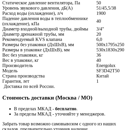
Статическое давление вентилятора, Па
50
Уровень звукового давления, дБ(А)
51/45,5/38
Расход воды (охлаждение), л/ч
1900
Падение давления воды в теплообменнике
40
(охлаждение), кПа
Диаметр входной/выходной трубы, дюймы
3/4"
Диаметр дренажной трубы, мм
20
Рекомендуемый KVS клапана
6,0
Размеры без упаковки (ДхШхВ), мм
500x1795x250
Размеры в упаковке (ДхШхВ), мм
530x1830x290
Вес без упаковки, кг
36
Вес в упаковке, кг
40
Производитель
Energolux
Модель
SF3D42T50
Страна производства
Китай
Гарантия, лет
1
Доставка по всей России.
Стоимость доставки (Москва / МО)
В пределах МКАД -
бесплатно
.
За пределы МКАД - уточняйте у менеджеров.
Забрать товар возможно самовывозом с одного из наших
складов, предварительно уточнив наличие.