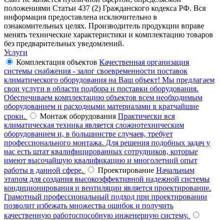
положениями Статьи 437 (2) Гражданского кодекса РФ. Вся
информация предоставлена исключительно в
ознакомительных целях. Производитель продукции вправе
менять технические характеристики и комплектацию товаров
без предварительных уведомлений.
Услуги
Комплектация объектов
Качественная организация
системы снабжения - залог своевременности поставок
климатического оборудования на Ваш объект! Мы предлагаем
свои услуги в области подбора и поставки оборудования.
Обеспечиваем комплектацию объектов всем необходимым
оборудованием и расходными материалами в кратчайшие
сроки.
Монтаж оборудования
Практически вся
климатическая техника является сложнотехническим
оборудованием и, в большинстве случаев, требует
профессионального монтажа. Для решения подобных задач у
нас есть штат квалифицированных сотрудников, которые
имеют высочайшую квалификацию и многолетний опыт
работы в данной сфере.
Проектирование
Начальным
этапом для создания высокоэффективной надежной системы
кондиционирования и вентиляции является проектирование.
Грамотный профессиональный подход при проектировании
позволит избежать множества ошибок и получить
качественную работоспособную инженерную систему.