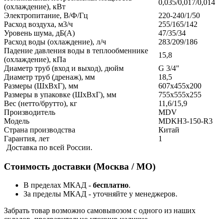
0,035/0,017/0,014
(охлаждение), кВт
Электропитание, В/Ф/Гц
220-240/1/50
Расход воздуха, м3/ч
255/165/142
Уровень шума, дБ(А)
47/35/34
Расход воды (охлаждение), л/ч
283/209/186
Падение давления воды в теплообменнике
15,8
(охлаждение), кПа
Диаметр труб (вход и выход), дюйм
G 3/4"
Диаметр труб (дренаж), мм
18,5
Размеры (ШxВxГ), мм
607x455x200
Размеры в упаковке (ШxВxГ), мм
755x555x255
Вес (нетто/брутто), кг
11,6/15,9
Производитель
MDV
Модель
MDKH3-150-R3
Страна производства
Китай
Гарантия, лет
1
Доставка по всей России.
Стоимость доставки (Москва / МО)
В пределах МКАД -
бесплатно
.
За пределы МКАД - уточняйте у менеджеров.
Забрать товар возможно самовывозом с одного из наших