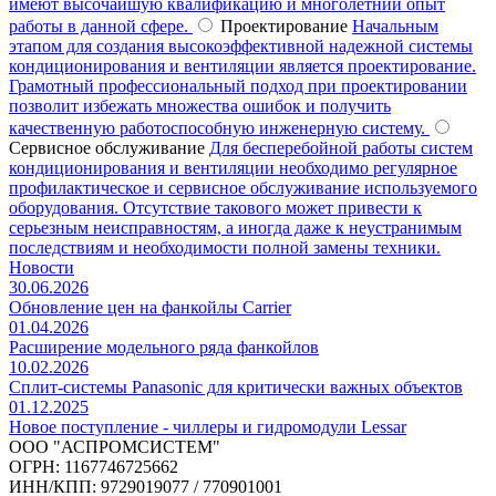
имеют высочайшую квалификацию и многолетний опыт
работы в данной сфере.
Проектирование
Начальным
этапом для создания высокоэффективной надежной системы
кондиционирования и вентиляции является проектирование.
Грамотный профессиональный подход при проектировании
позволит избежать множества ошибок и получить
качественную работоспособную инженерную систему.
Сервисное обслуживание
Для бесперебойной работы систем
кондиционирования и вентиляции необходимо регулярное
профилактическое и сервисное обслуживание используемого
оборудования. Отсутствие такового может привести к
серьезным неисправностям, а иногда даже к неустранимым
последствиям и необходимости полной замены техники.
Новости
30.06.2026
Обновление цен на фанкойлы Carrier
01.04.2026
Расширение модельного ряда фанкойлов
10.02.2026
Сплит-системы Panasonic для критически важных объектов
01.12.2025
Новое поступление - чиллеры и гидромодули Lessar
ООО "АСПРОМСИСТЕМ"
ОГРН: 1167746725662
ИНН/КПП: 9729019077 / 770901001