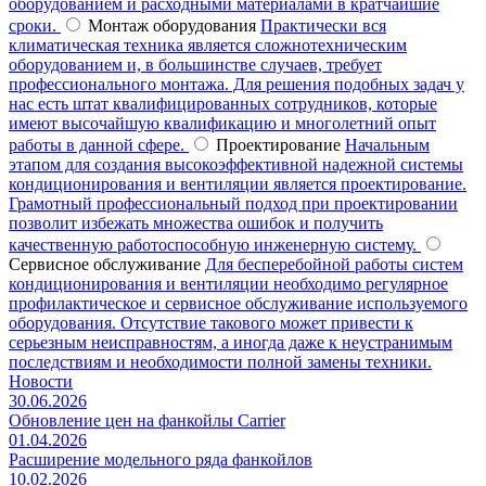
оборудованием и расходными материалами в кратчайшие
сроки.
Монтаж оборудования
Практически вся
климатическая техника является сложнотехническим
оборудованием и, в большинстве случаев, требует
профессионального монтажа. Для решения подобных задач у
нас есть штат квалифицированных сотрудников, которые
имеют высочайшую квалификацию и многолетний опыт
работы в данной сфере.
Проектирование
Начальным
этапом для создания высокоэффективной надежной системы
кондиционирования и вентиляции является проектирование.
Грамотный профессиональный подход при проектировании
позволит избежать множества ошибок и получить
качественную работоспособную инженерную систему.
Сервисное обслуживание
Для бесперебойной работы систем
кондиционирования и вентиляции необходимо регулярное
профилактическое и сервисное обслуживание используемого
оборудования. Отсутствие такового может привести к
серьезным неисправностям, а иногда даже к неустранимым
последствиям и необходимости полной замены техники.
Новости
30.06.2026
Обновление цен на фанкойлы Carrier
01.04.2026
Расширение модельного ряда фанкойлов
10.02.2026