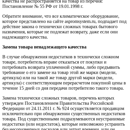
качества не распространяется на товар из перечня:
Постановление № 55 РФ от 19.01.1998 г.
Обратите внимание, что все климатическое оборудование,
которое представлено на сайте aspromsystem.ru, подпадает под
действие закона о технически сложных товарах бытового
назначения, которые не подлежат возврату, даже если они
надлежащего качества.
Замена товара ненадлежащего качества
В случае обнаружения недостатков в технически сложном
товаре, потребитель вправе отказаться от покупки и
потребовать возврата уплаченной суммы, либо предъявить
требование о его замене на товар этой же марки (модели,
артикула) или на такой же товар другой марки (модели,
артикула) с соответствующим перерасчетом покупной цены в
течение 15 дней со дня передачи потребителю такого товара.
Замена технически сложных товаров, перечень которых
утвержден Постановлением Правительства Российской
Федерации от 24.11.2011 г. № 924 осуществляется продавцом
исключительно при обнаружении существенных недостатков
товара. Под существенными подразумеваются неустранимые
недостатки (или недостаток), которые невозможно устранить
без несоразмерных расходов или затрат времени, или он