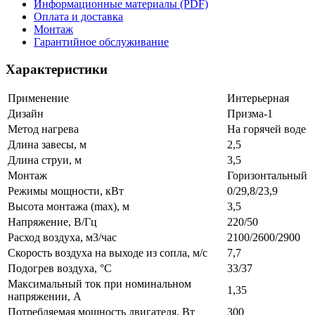
Информационные материалы (PDF)
Оплата и доставка
Монтаж
Гарантийное обслуживание
Характеристики
Применение
Интерьерная
Дизайн
Призма-1
Метод нагрева
На горячей воде
Длина завесы, м
2,5
Длина струи, м
3,5
Монтаж
Горизонтальный
Режимы мощности, кВт
0/29,8/23,9
Высота монтажа (max), м
3,5
Напряжение, В/Гц
220/50
Расход воздуха, м3/час
2100/2600/2900
Скорость воздуха на выходе из сопла, м/с
7,7
Подогрев воздуха, °С
33/37
Максимальный ток при номинальном
1,35
напряжении, А
Потребляемая мощность двигателя, Вт
300