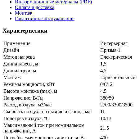
Информационные материалы (PDF)
Оплата и доставка
Монтаж
Гарантийное обслуживание
Характеристики
Применение
Интерьерная
Дизайн
Призма-1
Метод нагрева
Электрическая
Длина завесы, м
1,5
Длина струи, м
4,5
Монтаж
Горизонтальный
Режимы мощности, кВт
0/6/12
Высота монтажа (max), м
4,5
Напряжение, В/Гц
380/50
Расход воздуха, м3/час
2700/3300/3500
Скорость воздуха на выходе из сопла, м/с
11
Подогрев воздуха, °С
10/13
Максимальный ток при номинальном
21,5
напряжении, А
Потребляемая мощность двигателя, Вт
400