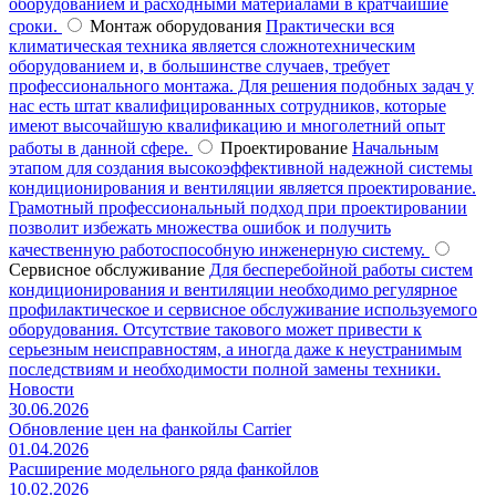
оборудованием и расходными материалами в кратчайшие
сроки.
Монтаж оборудования
Практически вся
климатическая техника является сложнотехническим
оборудованием и, в большинстве случаев, требует
профессионального монтажа. Для решения подобных задач у
нас есть штат квалифицированных сотрудников, которые
имеют высочайшую квалификацию и многолетний опыт
работы в данной сфере.
Проектирование
Начальным
этапом для создания высокоэффективной надежной системы
кондиционирования и вентиляции является проектирование.
Грамотный профессиональный подход при проектировании
позволит избежать множества ошибок и получить
качественную работоспособную инженерную систему.
Сервисное обслуживание
Для бесперебойной работы систем
кондиционирования и вентиляции необходимо регулярное
профилактическое и сервисное обслуживание используемого
оборудования. Отсутствие такового может привести к
серьезным неисправностям, а иногда даже к неустранимым
последствиям и необходимости полной замены техники.
Новости
30.06.2026
Обновление цен на фанкойлы Carrier
01.04.2026
Расширение модельного ряда фанкойлов
10.02.2026