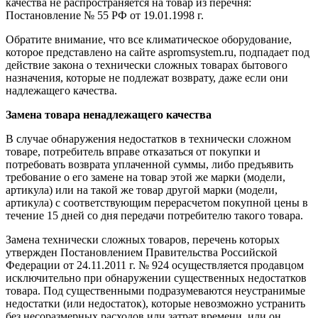
качества не распространяется на товар из перечня:
Постановление № 55 РФ от 19.01.1998 г.
Обратите внимание, что все климатическое оборудование,
которое представлено на сайте aspromsystem.ru, подпадает под
действие закона о технически сложных товарах бытового
назначения, которые не подлежат возврату, даже если они
надлежащего качества.
Замена товара ненадлежащего качества
В случае обнаружения недостатков в технически сложном
товаре, потребитель вправе отказаться от покупки и
потребовать возврата уплаченной суммы, либо предъявить
требование о его замене на товар этой же марки (модели,
артикула) или на такой же товар другой марки (модели,
артикула) с соответствующим перерасчетом покупной цены в
течение 15 дней со дня передачи потребителю такого товара.
Замена технически сложных товаров, перечень которых
утвержден Постановлением Правительства Российской
Федерации от 24.11.2011 г. № 924 осуществляется продавцом
исключительно при обнаружении существенных недостатков
товара. Под существенными подразумеваются неустранимые
недостатки (или недостаток), которые невозможно устранить
без несоразмерных расходов или затрат времени, или он