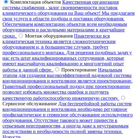
Комплектация объектов
Качественная организация
системы снабжения - залог своевременности поставок
климатического оборудования на Ваш объект! Мы предлагаем
свои услуги в области подбора и поставки оборудования.
Обеспечиваем комплектацию объектов всем необходимым
оборудованием и расходными материалами в кратчайшие
сроки.
Монтаж оборудования
Практически вся
климатическая техника является сложнотехническим
оборудованием и, в большинстве случаев, требует
профессионального монтажа. Для решения подобных задач у
нас есть штат квалифицированных сотрудников, которые
имеют высочайшую квалификацию и многолетний опыт
работы в данной сфере.
Проектирование
Начальным
этапом для создания высокоэффективной надежной системы
кондиционирования и вентиляции является проектирование.
Грамотный профессиональный подход при проектировании
позволит избежать множества ошибок и получить
качественную работоспособную инженерную систему.
Сервисное обслуживание
Для бесперебойной работы систем
кондиционирования и вентиляции необходимо регулярное
профилактическое и сервисное обслуживание используемого
оборудования. Отсутствие такового может привести к
серьезным неисправностям, а иногда даже к неустранимым
последствиям и необходимости полной замены техники.
Новости