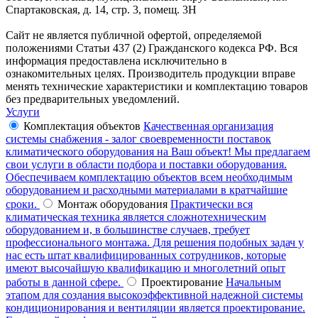
Спартаковская, д. 14, стр. 3, помещ. 3Н
Сайт не является публичной офертой, определяемой
положениями Статьи 437 (2) Гражданского кодекса РФ. Вся
информация предоставлена исключительно в
ознакомительных целях. Производитель продукции вправе
менять технические характеристики и комплектацию товаров
без предварительных уведомлений.
Услуги
Комплектация объектов
Качественная организация
системы снабжения - залог своевременности поставок
климатического оборудования на Ваш объект! Мы предлагаем
свои услуги в области подбора и поставки оборудования.
Обеспечиваем комплектацию объектов всем необходимым
оборудованием и расходными материалами в кратчайшие
сроки.
Монтаж оборудования
Практически вся
климатическая техника является сложнотехническим
оборудованием и, в большинстве случаев, требует
профессионального монтажа. Для решения подобных задач у
нас есть штат квалифицированных сотрудников, которые
имеют высочайшую квалификацию и многолетний опыт
работы в данной сфере.
Проектирование
Начальным
этапом для создания высокоэффективной надежной системы
кондиционирования и вентиляции является проектирование.