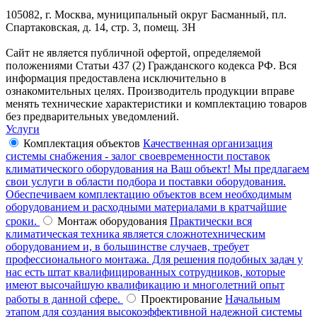
105082, г. Москва, муниципальный округ Басманный, пл.
Спартаковская, д. 14, стр. 3, помещ. 3Н
Сайт не является публичной офертой, определяемой
положениями Статьи 437 (2) Гражданского кодекса РФ. Вся
информация предоставлена исключительно в
ознакомительных целях. Производитель продукции вправе
менять технические характеристики и комплектацию товаров
без предварительных уведомлений.
Услуги
Комплектация объектов
Качественная организация
системы снабжения - залог своевременности поставок
климатического оборудования на Ваш объект! Мы предлагаем
свои услуги в области подбора и поставки оборудования.
Обеспечиваем комплектацию объектов всем необходимым
оборудованием и расходными материалами в кратчайшие
сроки.
Монтаж оборудования
Практически вся
климатическая техника является сложнотехническим
оборудованием и, в большинстве случаев, требует
профессионального монтажа. Для решения подобных задач у
нас есть штат квалифицированных сотрудников, которые
имеют высочайшую квалификацию и многолетний опыт
работы в данной сфере.
Проектирование
Начальным
этапом для создания высокоэффективной надежной системы