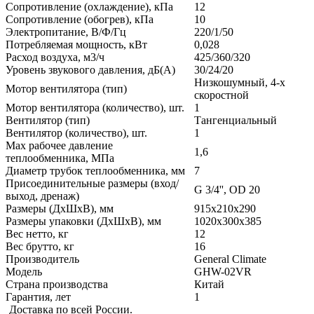
Сопротивление (охлаждение), кПа
12
Сопротивление (обогрев), кПа
10
Электропитание, В/Ф/Гц
220/1/50
Потребляемая мощность, кВт
0,028
Расход воздуха, м3/ч
425/360/320
Уровень звукового давления, дБ(А)
30/24/20
Низкошумный, 4-х
Мотор вентилятора (тип)
скоростной
Мотор вентилятора (количество), шт.
1
Вентилятор (тип)
Тангенциальный
Вентилятор (количество), шт.
1
Max рабочее давление
1,6
теплообменника, МПа
Диаметр трубок теплообменника, мм
7
Присоединительные размеры (вход/
G 3/4'', OD 20
выход, дренаж)
Размеры (ДхШхВ), мм
915x210x290
Размеры упаковки (ДхШхВ), мм
1020х300х385
Вес нетто, кг
12
Вес брутто, кг
16
Производитель
General Climate
Модель
GHW-02VR
Страна производства
Китай
Гарантия, лет
1
Доставка по всей России.