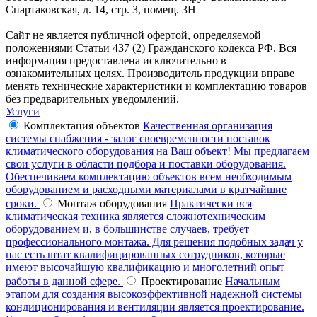
Спартаковская, д. 14, стр. 3, помещ. 3Н
Сайт не является публичной офертой, определяемой
положениями Статьи 437 (2) Гражданского кодекса РФ. Вся
информация предоставлена исключительно в
ознакомительных целях. Производитель продукции вправе
менять технические характеристики и комплектацию товаров
без предварительных уведомлений.
Услуги
Комплектация объектов
Качественная организация
системы снабжения - залог своевременности поставок
климатического оборудования на Ваш объект! Мы предлагаем
свои услуги в области подбора и поставки оборудования.
Обеспечиваем комплектацию объектов всем необходимым
оборудованием и расходными материалами в кратчайшие
сроки.
Монтаж оборудования
Практически вся
климатическая техника является сложнотехническим
оборудованием и, в большинстве случаев, требует
профессионального монтажа. Для решения подобных задач у
нас есть штат квалифицированных сотрудников, которые
имеют высочайшую квалификацию и многолетний опыт
работы в данной сфере.
Проектирование
Начальным
этапом для создания высокоэффективной надежной системы
кондиционирования и вентиляции является проектирование.