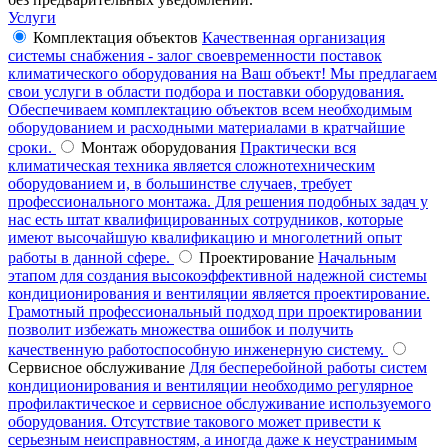
Услуги
Комплектация объектов
Качественная организация
системы снабжения - залог своевременности поставок
климатического оборудования на Ваш объект! Мы предлагаем
свои услуги в области подбора и поставки оборудования.
Обеспечиваем комплектацию объектов всем необходимым
оборудованием и расходными материалами в кратчайшие
сроки.
Монтаж оборудования
Практически вся
климатическая техника является сложнотехническим
оборудованием и, в большинстве случаев, требует
профессионального монтажа. Для решения подобных задач у
нас есть штат квалифицированных сотрудников, которые
имеют высочайшую квалификацию и многолетний опыт
работы в данной сфере.
Проектирование
Начальным
этапом для создания высокоэффективной надежной системы
кондиционирования и вентиляции является проектирование.
Грамотный профессиональный подход при проектировании
позволит избежать множества ошибок и получить
качественную работоспособную инженерную систему.
Сервисное обслуживание
Для бесперебойной работы систем
кондиционирования и вентиляции необходимо регулярное
профилактическое и сервисное обслуживание используемого
оборудования. Отсутствие такового может привести к
серьезным неисправностям, а иногда даже к неустранимым