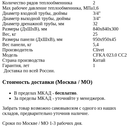
Количество рядов теплообменника
2
Max рабочее давление теплообменника, МПа
1,6
Диаметр входной трубы, дюймы
3/4"
Диаметр выходной трубы, дюймы
3/4"
Диаметр дренажной трубы, мм
32
Размеры (ДхШхВ), мм
840x840x300
Вес, кг
25
Размеры панели (ДхШхВ), мм
950x950x45
Вес панели, кг
5,4
Производитель
Clivet
Модель
CFKA 023.0 CC2
Страна производства
Китай
Гарантия, лет
1
Доставка по всей России.
Стоимость доставки (Москва / МО)
В пределах МКАД -
бесплатно
.
За пределы МКАД - уточняйте у менеджеров.
Забрать товар возможно самовывозом с одного из наших
складов, предварительно уточнив наличие.
Сроки по Москве / МО 1-3 рабочих дня.