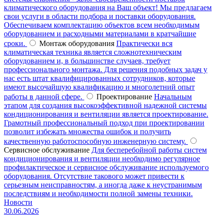
климатического оборудования на Ваш объект! Мы предлагаем
свои услуги в области подбора и поставки оборудования.
Обеспечиваем комплектацию объектов всем необходимым
оборудованием и расходными материалами в кратчайшие
сроки.
Монтаж оборудования
Практически вся
климатическая техника является сложнотехническим
оборудованием и, в большинстве случаев, требует
профессионального монтажа. Для решения подобных задач у
нас есть штат квалифицированных сотрудников, которые
имеют высочайшую квалификацию и многолетний опыт
работы в данной сфере.
Проектирование
Начальным
этапом для создания высокоэффективной надежной системы
кондиционирования и вентиляции является проектирование.
Грамотный профессиональный подход при проектировании
позволит избежать множества ошибок и получить
качественную работоспособную инженерную систему.
Сервисное обслуживание
Для бесперебойной работы систем
кондиционирования и вентиляции необходимо регулярное
профилактическое и сервисное обслуживание используемого
оборудования. Отсутствие такового может привести к
серьезным неисправностям, а иногда даже к неустранимым
последствиям и необходимости полной замены техники.
Новости
30.06.2026