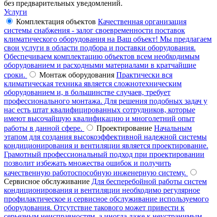
без предварительных уведомлений.
Услуги
Комплектация объектов
Качественная организация
системы снабжения - залог своевременности поставок
климатического оборудования на Ваш объект! Мы предлагаем
свои услуги в области подбора и поставки оборудования.
Обеспечиваем комплектацию объектов всем необходимым
оборудованием и расходными материалами в кратчайшие
сроки.
Монтаж оборудования
Практически вся
климатическая техника является сложнотехническим
оборудованием и, в большинстве случаев, требует
профессионального монтажа. Для решения подобных задач у
нас есть штат квалифицированных сотрудников, которые
имеют высочайшую квалификацию и многолетний опыт
работы в данной сфере.
Проектирование
Начальным
этапом для создания высокоэффективной надежной системы
кондиционирования и вентиляции является проектирование.
Грамотный профессиональный подход при проектировании
позволит избежать множества ошибок и получить
качественную работоспособную инженерную систему.
Сервисное обслуживание
Для бесперебойной работы систем
кондиционирования и вентиляции необходимо регулярное
профилактическое и сервисное обслуживание используемого
оборудования. Отсутствие такового может привести к
серьезным неисправностям, а иногда даже к неустранимым